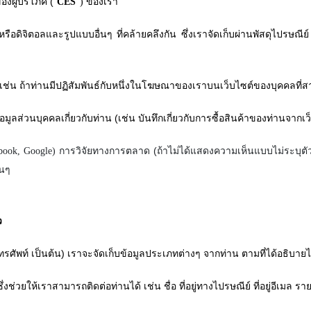
งผู้บริโภค (“
ของเรา
CES
”)
หรือดิจิตอลและรูปแบบอื่นๆ ที่คล้ายคลึงกัน ซึ่งเราจัดเก็บผ่านพัสดุไป
ช่น ถ้าท่านมีปฏิสัมพันธ์กับหนึ่งในโฆษณาของเราบนเว็บไซต์ของบุคคลที่สาม 
มูลส่วนบุคคลเกี่ยวกับท่าน (เช่น บันทึกเกี่ยวกับการซื้อสินค้าของท่านจากเ
การวิจัยทางการตลาด (ถ้าไม่ได้แสดงความเห็นแบบไม่ระบุตัวต
book, Google)
่นๆ
ว
ศัพท์ เป็นต้น) เราจะจัดเก็บข้อมูลประเภทต่างๆ จากท่าน ตามที่ได้อธิบายไ
ึ่งช่วยให้เราสามารถติดต่อท่านได้ เช่น ชื่อ ที่อยู่ทางไปรษณีย์ ที่อยู่อีเม