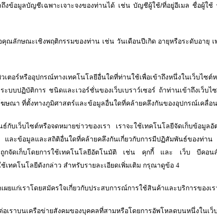
ถึงข้อมูลบัญชีเฉพาะเจาะจงของท่านได้ เช่น บัญชีผู้ใช้/ที่อยู่อีเมล ชื่อผ
อคุณลักษณะเชิงพฤติกรรมของท่าน เช่น วันเดือนปีเกิด อายุหรือระดับอายุ เพศ 
วเตอร์หรืออุปกรณ์ทางเทคโนโลยีอื่นใดที่ท่านใช้เพื่อเข้าถึงหนึ่งในเว็บไซต์ห
องระบบปฏิบัติการ ชนิดและเวอร์ชั่นของเว็บเบราว์เซอร์ ถ้าท่านเข้าถึงเว็บ
ษณา ที่ตั้งทางภูมิศาสตร์และข้อมูลอื่นใดที่คล้ายคลึงกันของอุปกรณ์เคลื่อนท
พันธ์กับเว็บไซต์หรือจดหมายข่าวของเรา เราจะใช้เทคโนโลยีจัดเก็บข้อมูลอั
นอ่าน และข้อมูลและสถิติอื่นใดที่คล้ายคลึงกันเกี่ยวกับการมีปฏิสัมพันธ์
ูกจัดเก็บโดยการใช้เทคโนโลยีอัตโนมัติ เช่น คุกกี้ และ เว็บ บีคอนส์
้เทคโนโลยีดังกล่าว สำหรับรายละเอียดเพิ่มเติม กรุณาดูข้อ
4
ปิดเผยแก่เราโดยสมัครใจเกี่ยวกับประสบการณ์การใช้สินค้าและบริการของเร
เผยต่อเราบนเครือข่ายสังคมของบุคคลที่สามหรือโดยการอัพโหลดบนหนึ่งในเว