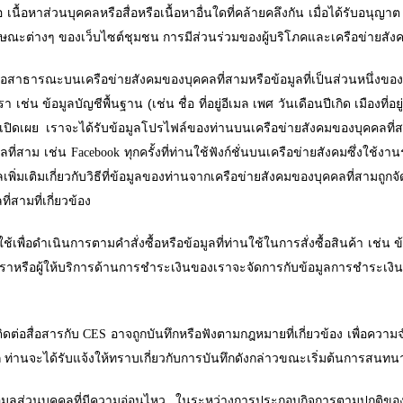
อ เนื้อหาส่วนบุคคลหรือสื่อหรือเนื้อหาอื่นใดที่คล้ายคลึงกัน เมื่อได้รับอนุญาต
ณะต่างๆ ของเว็บไซต์ชุมชน การมีส่วนร่วมของผู้บริโภคและเครือข่ายสัง
ยต่อสาธารณะบนเครือข่ายสังคมของบุคคลที่สามหรือข้อมูลที่เป็นส่วนหนึ่ง
 ข้อมูลบัญชีพื้นฐาน (เช่น ชื่อ ที่อยู่อีเมล เพศ วันเดือนปีเกิด เมืองที่อยู่ป
มเปิดเผย เราจะได้รับข้อมูลโปรไฟล์ของท่านบนเครือข่ายสังคมของบุคคลที่ส
ลที่สาม เช่น
ทุกครั้งที่ท่านใช้ฟังก์ชั่นบนเครือข่ายสังคมซึ่งใช้งา
Facebook
เพิ่มเติมเกี่ยวกับวิธีที่ข้อมูลของท่านจากเครือข่ายสังคมของบุคคลที่สามถูกจ
สามที่เกี่ยวข้อง
ใช้เพื่อดำเนินการตามคำสั่งซื้อหรือข้อมูลที่ท่านใช้ในการสั่งซื้อสินค้า เช่น
าหรือผู้ให้บริการด้านการชำระเงินของเราจะจัดการกับข้อมูลการชำระเงิน
ิดต่อสื่อสารกับ
อาจถูกบันทึกหรือฟังตามกฎหมายที่เกี่ยวข้อง เพื่อความ
CES
ทึก ท่านจะได้รับแจ้งให้ทราบเกี่ยวกับการบันทึกดังกล่าวขณะเริ่มต้นการสนท
อมูลส่วนบุคคลที่มีความอ่อนไหว ในระหว่างการประกอบกิจการตามปกติของ