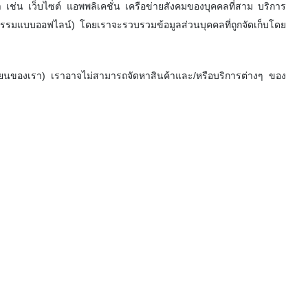
เช่น เว็บไซต์ แอพพลิเคชั่น เครือข่ายสังคมของบุคคลที่สาม บริการ
จกรรมแบบออฟไลน์) โดยเราจะรวบรวมข้อมูลส่วนบุคคลที่ถูกจัดเก็บโดย
เบียนของเรา) เราอาจไม่สามารถจัดหาสินค้าและ/หรือบริการต่างๆ ของ