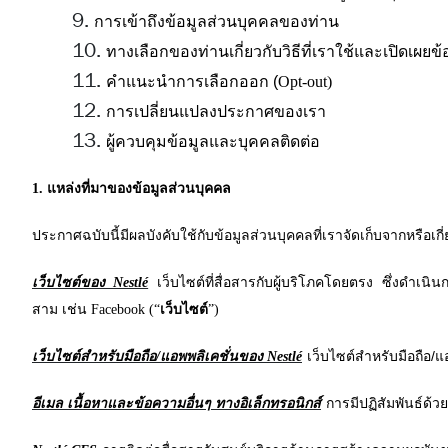
การเข้าถึงข้อมูลส่วนบุคคลของท่าน
ทางเลือกของท่านเกี่ยวกับวิธีที่เราใช้และเปิดเผย
คำแนะนำการเลือกออก (
Opt-out)
การเปลี่ยนแปลงประกาศของเรา
ผู้ควบคุมข้อมูลและบุคคลติดต่อ
แหล่งที่มาของข้อมูลส่วนบุคคล
1.
ประกาศฉบับนี้มีผลบังคับใช้กับข้อมูลส่วนบุคคลที่เราจัดเก็บจากหรือเกี่
เว็บไซต์ของ
เว็บไซต์ที่สื่อสารกับผู้บริโภคโดยตรง ซึ่งดำเ
Nestlé
สาม เช่น
เว็บไซต์
Facebook (“
”)
เว็บไซต์สำหรับมือถือ
แอพพลิเคชั่นของ
เว็บไซต์สำหรับมือถือ/แ
/
Nestlé
อีเมล เนื้อหาและข้อความอื่นๆ ทางอิเล็กทรอนิกส์
การมีปฏิสัมพันธ์ด้ว