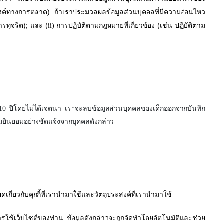
สงค์ทางการตลาด) ถ้าเราประมวลผลข้อมูลส่วนบุคคลที่มีความอ่อนไหว
รทุจริต)
และ (
การปฏิบัติตามกฎหมายที่เกี่ยวข้อง (เช่น ปฏิบัติตาม
;
ii)
ปีโดยไม่ได้เจตนา เราจะลบข้อมูลส่วนบุคคลของเด็กออกจากบันทึก
10
มยินยอมอย่างชัดแจ้งจากบุคคลดังกล่าว
ยดเกี่ยวกับคุกกี้ที่เรานำมาใช้และวัตถุประสงค์ที่เรานำมาใช้
ารใช้เว็บไซต์ของท่าน ข้อมูลดังกล่าวจะถูกจัดทำโดยอัตโนมัติและช่วย