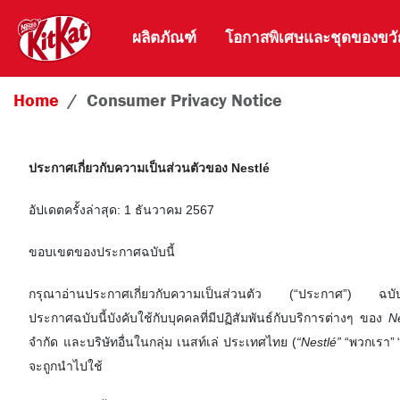
ผลิตภัณฑ์
โอกาสพิเศษและชุดของขว
Skip to main content
Home
Consumer Privacy Notice
ประกาศเกี่ยวกับความเป็นส่วนตัวของ
Nestlé
อัปเดตครั้งล่าสุด:
1
ธันวาคม
2567
ขอบเขตของประกาศฉบับนี้
กรุณาอ่านประกาศเกี่ยวกับความเป็นส่วนตัว (“ประกาศ”) ฉบับนี้อย่
ประกาศฉบับนี้บังคับใช้กับบุคคลที่มีปฏิสัมพันธ์กับบริการต่างๆ ของ
Ne
จำกัด
และบริษัทอื่นในกลุ่ม เนสท์เล่ ประเทศไทย
(
“Nestlé”
“
พวกเรา” 
จะถูกนำไปใช้