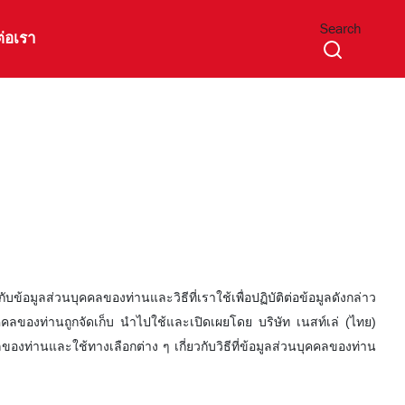
Search
ต่อเรา
ลส่วนบุคคลของท่านและวิธีที่เราใช้เพื่อปฏิบัติต่อข้อมูลดังกล่าว
บุคคลของท่านถูกจัดเก็บ นำไปใช้และเปิดเผยโดย
บริษัท เนสท์เล่ (ไทย)
ลของท่านและใช้ทางเลือกต่าง ๆ เกี่ยวกับวิธีที่ข้อมูลส่วนบุคคลของท่าน