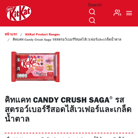
Search
บัญชีผู้ใช้
ข้ามไปยังเนื้อหาหลัก
หน้าแรก
KitKat Product Ranges
คิทแคท Candy Crush Saga
รสสตรอว์เบอร์รีสอดไส้เวเฟอร์และเกล็ดน้ำตาล
คิทแคท CANDY CRUSH SAGA
รส
®
สตรอว์เบอร์รีสอดไส้เวเฟอร์และเกล็ด
น้ำตาล