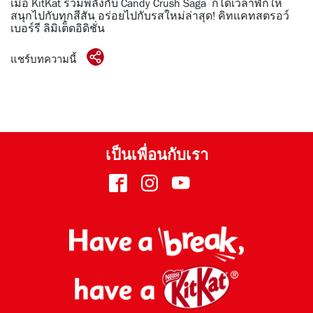
เมื่อ KitKat รวมพลังกับ Candy Crush Saga ก็ได้เวลาพักให้
สนุกไปกับทุกสีสัน อร่อยไปกับรสใหม่ล่าสุด! คิทแคทสตรอว์
เบอร์รี ลิมิเต็ดอิดิชั่น
แชร์บทความนี้
เป็นเพื่อนกับเรา
เฟส
อินส
ยูทูป