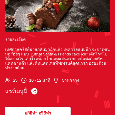
รายละเอียด
เทศกาลคริสต์มาสกลับมาอีกแล้ว เทศกาลแบบนี้ก็ จะขาดขน
มอร่อยๆ แบบ “KitKat Santa & Friends cake roll” เค้กโรลไป
ได้อย่างไร เค้กโรลช็อกโกแลตแสนอร่อย ตกแต่งด้วยคิท
แคทซานต้า และคิทแคทเฟสทีฟเฟรนด์สุดน่ารัก อร่อยด้วย
ทำง่ายด้วย
25
10 - 12 นาที
ปานกลาง
แชร์เมนูนี้
ดูวิธีทำ ดูวิธีทำ