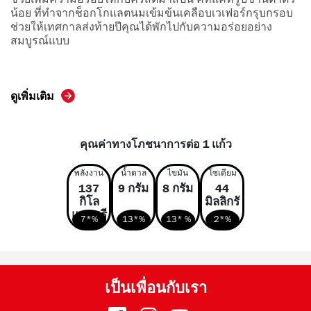
น้อย ที่ทำจากช็อกโกแลตนมเข้มข้นเคลือบเวเฟอร์กรุบกรอบ
ช่วยให้เทศกาลส่งท้ายปีคุณได้พักไปกับความอร่อยอย่าง
สมบูรณ์แบบ
ดูเพิ่มเติม
คุณค่าทางโภชนาการต่อ 1 แก้ว
พลังงาน
น้ำตาล
ไขมัน
โซเดียม
137
9 กรัม
8 กรัม
44
กิโล
มิลลิกรั
แคลอรี
ม
7*%
13*%
13* %
2*%
เป็นเพื่อนกับเรา