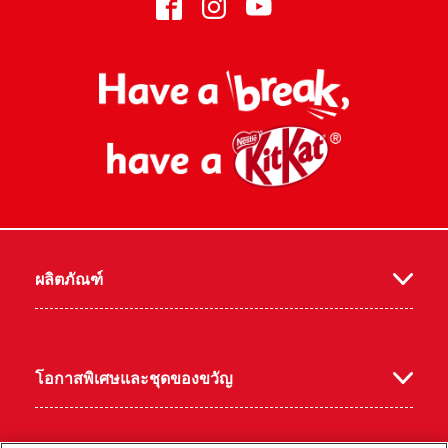
เฟส
อินส
ยูทูป
ผลิตภัณฑ์
บุค
ตา
โอกาสพิเศษและชุดของขวัญ