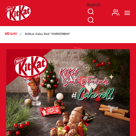
Search
บัญชีผู้ใช้
ข้ามไปยังเนื้อหาหลัก
หน้าแรก
KitKat Cake Roll "CHRISTMAS"